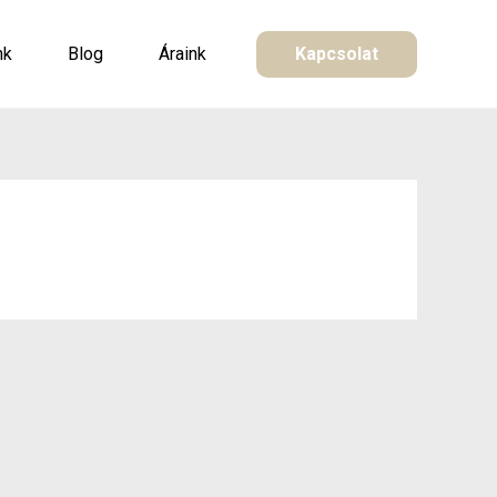
nk
Blog
Áraink
Kapcsolat