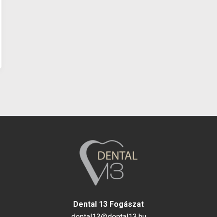
Dental 13 Fogászat
dental13@dental13.hu