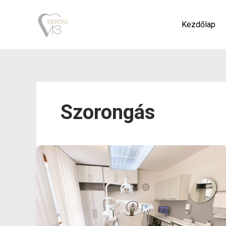
Skip
to
Kezdőlap
content
Szorongás