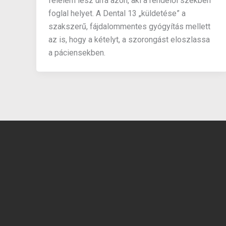
félelem lesz úrrá azon, aki a rendelői székben
foglal helyet. A Dental 13 „küldetése” a
szakszerű, fájdalommentes gyógyítás mellett
az is, hogy a kételyt, a szorongást eloszlassa
a páciensekben.