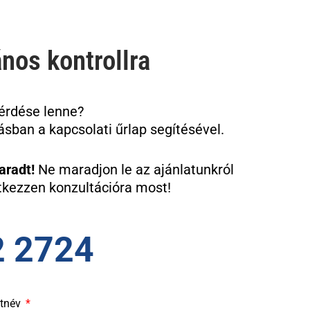
nos kontrollra
kérdése lenne?
ásban a kapcsolati űrlap segítésével.
aradt!
Ne maradjon le az ajánlatunkról
ntkezzen konzultációra most!
2 2724
ztnév