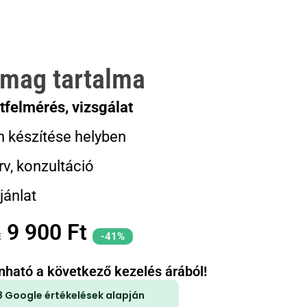
mag tartalma
otfelmérés, vizsgálat
 készítése helyben
rv, konzultáció
jánlat
9 900 Ft
t
-41%
onható a következő kezelés árából!
8 Google értékelések alapján