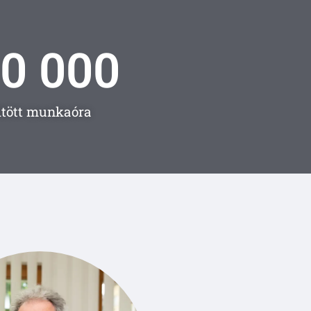
0 000
öltött munkaóra