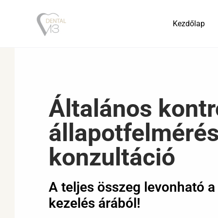
Skip
to
Kezdőlap
content
Általános kontro
állapotfelmérés
konzultáció
A teljes összeg levonható 
kezelés árából!