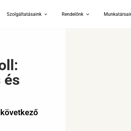
Szolgáltatásaink
Rendelőnk
Munkatársai
ll:
 és
a következő