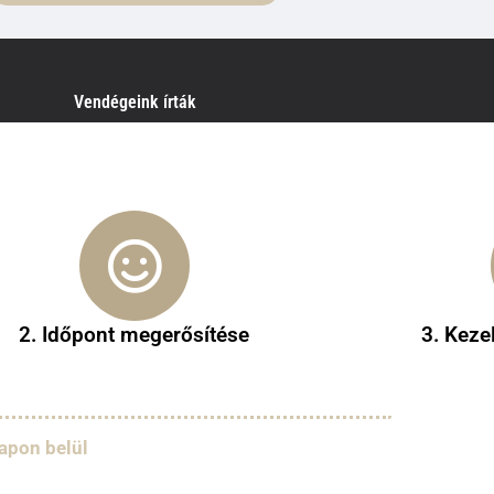
Vendégeink írták
2. Időpont megerősítése
3. Keze
apon belül