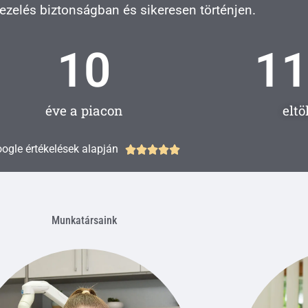
zelés biztonságban és sikeresen történjen.
10
11
éve a piacon
elt
R
ogle értékelések alapján





a
t
e
d
Munkatársaink
5
o
u
t
o