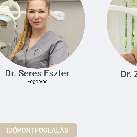
f
5
Dr. Záhony Péter
Dr. 
Fogorvos
IDŐPONTFOGLALÁS