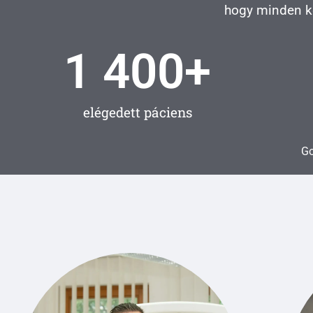
hogy minden ke
1 400
+
elégedett páciens
Go