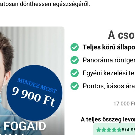
datosan dönthessen egészségéről.
A cso
Teljes körű állap
Panoráma röntgen
Egyéni kezelési te
Pontos, írásos ára
17 000 F
A teljes összeg lev
5/4.9