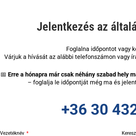
Jelentkezés az általá
Foglalna időpontot vagy 
Várjuk a hívását az alábbi telefonszámon vagy ír
📅
Erre a hónapra már csak néhány szabad hely m
– foglalja le időpontját még ma és jele
+36 30 43
Vezetéknév
Keres