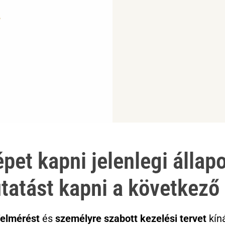
R

a
t
e
d
5
o
u
t
o
f
5
pet kapni jelenlegi állapo
utatást kapni a következő
felmérést
és
személyre szabott kezelési tervet
kín