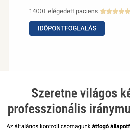
1400+ elégedett paciens




IDŐPONTFOGLALÁS
Szeretne világos ké
professzionális iránym
Az általános kontroll csomagunk
átfogó állapot