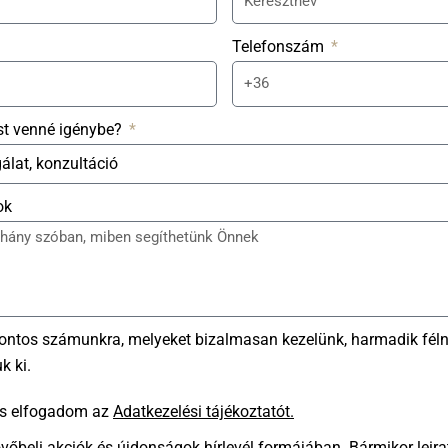
Telefonszám
st venné igénybe?
ok
fontos számunkra, melyeket bizalmasan kezelünk, harmadik fél
k ki.
és elfogadom az
Adatkezelési tájékoztatót.
övőbeli akciók és újdonságok hírlevél formájában. Bármikor leira