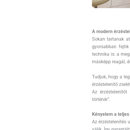
A modern érzéstel
Sokan tartanak at
gyorsabban fejti
technika is: a meg
másképp reagál, 
Tudjuk, hogy a leg
érzéstelenítő zselé
Az érzéstelenítőt
történik”.
Kényelem a teljes 
Az érzéstelenítés 
válik. Így garant