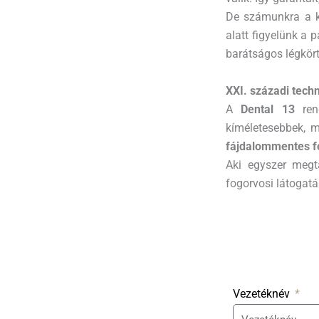
De számunkra a k
alatt figyelünk a p
barátságos légkör
XXI. századi tech
A
Dental 13
rend
kíméletesebbek, m
fájdalommentes f
Aki egyszer megta
fogorvosi látogatá
Vezetéknév