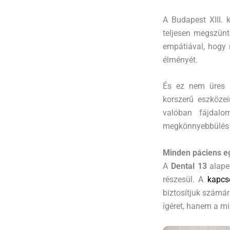
A Budapest XIII.
teljesen megszün
empátiával, hogy
élményét.
És ez nem üres í
korszerű eszközei
valóban fájdal
megkönnyebbülés 
Minden páciens e
A
Dental 13
alape
részesül. A
kapcso
biztosítjuk számá
ígéret, hanem a m