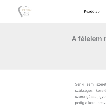
Skip
to
Kezdőlap
content
A félelem 
Senki sem szeret
szükséges kezelé
szorongással, gyom
pedig a korai bea