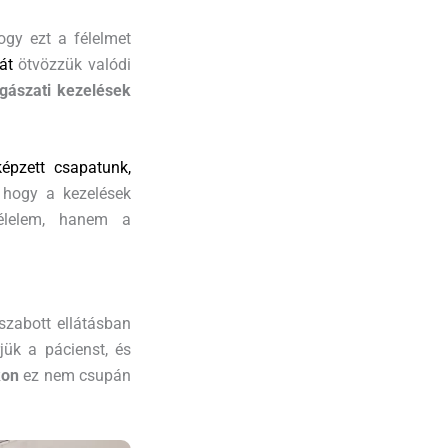
gy ezt a félelmet
át
ötvözzük valódi
gászati kezelések
épzett csapatunk,
, hogy a kezelések
élelem, hanem a
zabott ellátásban
jük a pácienst, és
kon
ez nem csupán