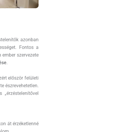
stelenítők azonban
ességet. Fontos a
en ember szervezete
ése
.
rt először felületi
nte észrevehetetlen.
 „érzéstelenítővel
kon át érzéketlenné
alom.