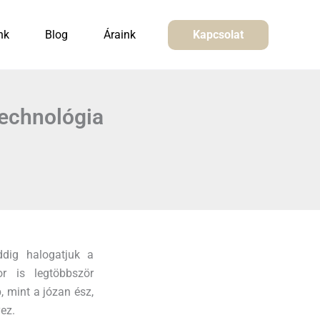
nk
Blog
Áraink
Kapcsolat
technológia
ddig halogatjuk a
or is legtöbbször
, mint a józan ész,
ez.