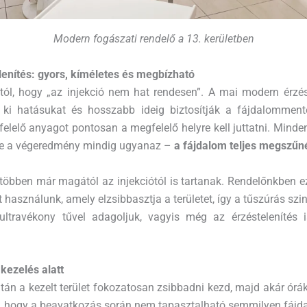
Modern fogászati rendelő a 13. kerületben
enítés: gyors, kíméletes és megbízható
tól, hogy „az injekció nem hat rendesen”. A mai modern érzé
k ki hatásukat és hosszabb ideig biztosítják a fájdalomment
felelő anyagot pontosan a megfelelő helyre kell juttatni. Mind
de a végeredmény mindig ugyanaz –
a fájdalom teljes megszűn
többen már magától az injekciótól is tartanak. Rendelőnkben ezé
t használunk, amely elzsibbasztja a területet, így a tűszúrás szi
 ultravékony tűvel adagoljuk, vagyis még az érzéstelenítés is
kezelés alatt
után a kezelt terület fokozatosan zsibbadni kezd, majd akár órá
ált, hogy a beavatkozás során nem tapasztalható semmilyen fájd