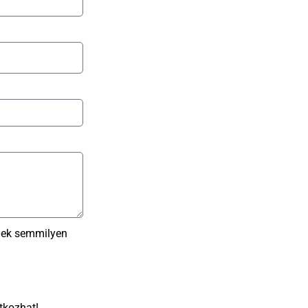
nek semmilyen
tkozhat!