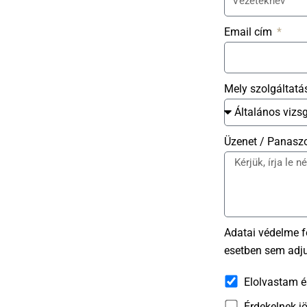
Email cím
Mely szolgáltatá
Üzenet / Panasz
Adatai védelme 
esetben sem adju
Elolvastam 
Érdekelnek j