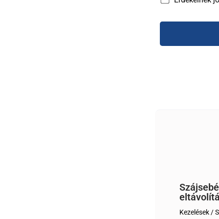
Szájsebé
eltávolít
Kezelések
/ S