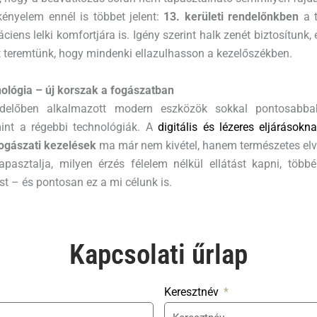
ényelem ennél is többet jelent:
13. kerületi rendelőnkben
a t
áciens lelki komfortjára is. Igény szerint halk zenét biztosítunk
t teremtünk, hogy mindenki ellazulhasson a kezelőszékben.
nológia – új korszak a fogászatban
előben alkalmazott modern eszközök sokkal pontosabba
int a régebbi technológiák. A
digitális és lézeres eljárásokn
ogászati kezelések
ma már nem kivétel, hanem természetes elv
pasztalja, milyen érzés félelem nélkül ellátást kapni, töb
st – és pontosan ez a mi célunk is.
Kapcsolati űrlap​
Keresztnév