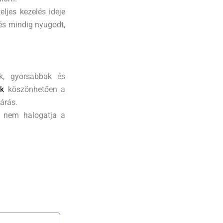
eljes kezelés ideje
, és mindig nyugodt,
k, gyorsabbak és
ak
köszönhetően a
árás.
bé nem halogatja a