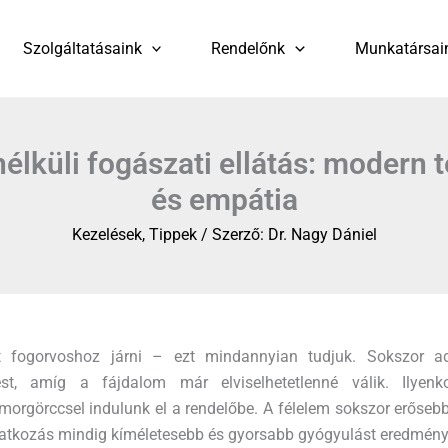
Szolgáltatásaink
Rendelőnk
Munkatársai
nélküli fogászati ellátás: modern 
és empátia
Kezelések
,
Tippek
/ Szerző:
Dr. Nagy Dániel
 fogorvoshoz járni – ezt mindannyian tudjuk. Sokszor a
st, amíg a fájdalom már elviselhetetlenné válik. Ilyenk
orgörccsel indulunk el a rendelőbe. A félelem sokszor erősebb
vatkozás mindig kíméletesebb és gyorsabb gyógyulást eredmény