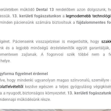
 kerületében működő
Dental 13
rendelőben azon dolgozunk, ho
tessük.
13. kerületi fogászatunkon
a
legmodernebb technológi
 minden páciensünk számára biztosítsuk a
fájdalommentes fo
géret. Pácienseink visszajelzései is megerősítik, hogy
szakk
nk és a legjobb minőségű érzéstelenítők együtt garantálják
ommentesen zajlanak. A fogorvosi szék többé nem a f
helye.
gyforma figyelmet érdemel
lve, hogy mindenki ugyanolyan magas színvonalú, személyre s
latfelvételtől
kezdve egészen a teljes gyógyulásig végigkísér
ra a nyugodt, biztonságos környezetet.
13. kerületi fogászatun
indennapi működésünk része.