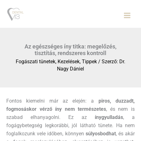
Skip
to
content
Az egészséges íny titka: megelőzés,
tisztítás, rendszeres kontroll
Fogászati tünetek
,
Kezelések
,
Tippek
/ Szerző:
Dr.
Nagy Dániel
Fontos kiemelni már az elején: a
piros, duzzadt,
fogmosáskor vérző íny nem természetes
, és nem is
szabad elhanyagolni. Ez az
ínygyulladás
, a
fogágybetegség legkorábbi, jól látható tünete. Ha nem
foglalkozunk vele időben, könnyen
súlyosbodhat
, és akár