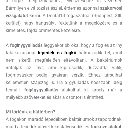
a fogak meglazulásához, elvesztéséhez is vezethet.
Bármilyen elváltozást észlel, érdemes azonnal
szakorvosi
vizsgálatot kérni
. A Dental13 fogászatnál (Budapest, XIII.
kerület) nagy hangsúlyt fektetünk a megelőzésre és a
kíméletes, fájdalommentes kezelésre.
A
fogínygyulladás
leggyakoribb oka, hogy a fog és az íny
találkozásánál
lepedék és fogkő
halmozódik fel, amit
nem sikerül megfelelően eltávolítani. A baktériumok
irritálják az ínyt, ami kipirosodik, duzzadttá válik,
fogmosáskor pedig gyakran vérzik. Ehhez társulhat
kellemetlen szájszag is. Ha a gyulladás hosszabb ideig
fennáll,
fogágygyulladás
alakulhat ki, amely már a
mélyebb szöveteket és akár a csontot is érintheti.
Mi történik a háttérben?
A fogakon maradó lepedékben baktériumok szaporodnak,
majd a lepedék idővel kikristályosodik, és
fogkővé alakul
.