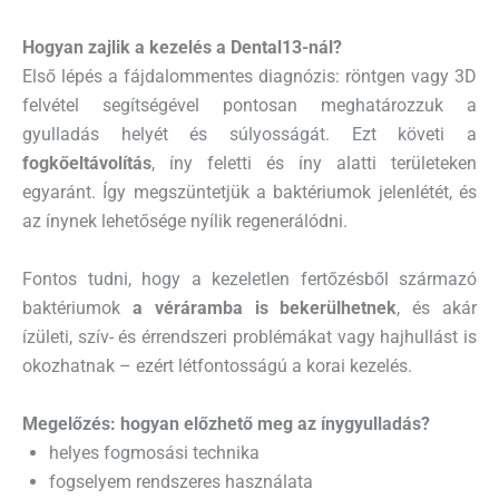
Hogyan zajlik a kezelés a Dental13-nál?
Első lépés a fájdalommentes diagnózis: röntgen vagy 3D
felvétel segítségével pontosan meghatározzuk a
gyulladás helyét és súlyosságát. Ezt követi a
fogkőeltávolítás
, íny feletti és íny alatti területeken
egyaránt. Így megszüntetjük a baktériumok jelenlétét, és
az ínynek lehetősége nyílik regenerálódni.
Fontos tudni, hogy a kezeletlen fertőzésből származó
baktériumok
a véráramba is bekerülhetnek
, és akár
ízületi, szív- és érrendszeri problémákat vagy hajhullást is
okozhatnak – ezért létfontosságú a korai kezelés.
Megelőzés: hogyan előzhető meg az ínygyulladás?
helyes fogmosási technika
fogselyem rendszeres használata