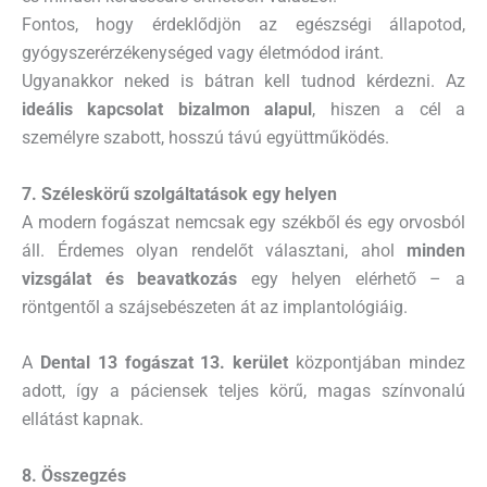
Fontos, hogy érdeklődjön az egészségi állapotod,
gyógyszerérzékenységed vagy életmódod iránt.
Ugyanakkor neked is bátran kell tudnod kérdezni. Az
ideális kapcsolat bizalmon alapul
, hiszen a cél a
személyre szabott, hosszú távú együttműködés.
7. Széleskörű szolgáltatások egy helyen
A modern fogászat nemcsak egy székből és egy orvosból
áll. Érdemes olyan rendelőt választani, ahol
minden
vizsgálat és beavatkozás
egy helyen elérhető – a
röntgentől a szájsebészeten át az implantológiáig.
A
Dental 13 fogászat 13. kerület
központjában mindez
adott, így a páciensek teljes körű, magas színvonalú
ellátást kapnak.
8. Összegzés