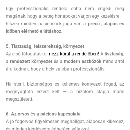
Egy professzionális rendelő soha nem engedi meg
magának, hogy a beteg hónapokat várjon egy kezelésre —
hiszen minden páciensnek joga van a
precíz, alapos és
időben elérhető ellátáshoz.
5. Tisztaság, felszereltség, környezet
Az első látogatáskor
nézz körül a rendelőben!
A
tisztaság
,
a
rendezett környezet
és a
modern eszközök
mind arról
árulkodnak, hogy a hely valóban professzionális.
Ha steril, biztonságos és kellemes környezet fogad, az
megnyugtató érzést kelt — a bizalom alapja máris
megszületett.
6. Az orvos és a páciens kapcsolata
A jó fogorvos figyelmesen meghallgat, alaposan kikérdez,
és minden kérdésedre érthetően válaszol.