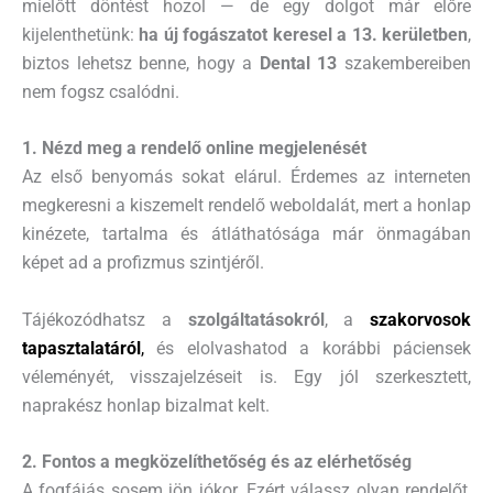
mielőtt döntést hozol — de egy dolgot már előre
kijelenthetünk:
ha új fogászatot keresel a 13. kerületben
,
biztos lehetsz benne, hogy a
Dental 13
szakembereiben
nem fogsz csalódni.
1. Nézd meg a rendelő online megjelenését
Az első benyomás sokat elárul. Érdemes az interneten
megkeresni a kiszemelt rendelő weboldalát, mert a honlap
kinézete, tartalma és átláthatósága már önmagában
képet ad a profizmus szintjéről.
Tájékozódhatsz a
szolgáltatásokról
, a
szakorvosok
tapasztalatáról
,
és elolvashatod a korábbi páciensek
véleményét, visszajelzéseit is. Egy jól szerkesztett,
naprakész honlap bizalmat kelt.
2. Fontos a megközelíthetőség és az elérhetőség
A fogfájás sosem jön jókor. Ezért válassz olyan rendelőt,