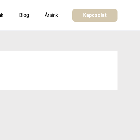
nk
Blog
Áraink
Kapcsolat