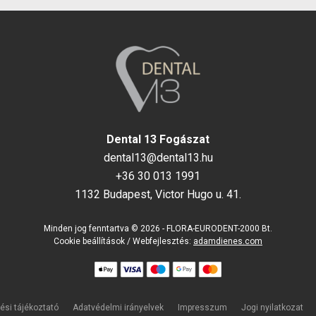
Dental 13 Fogászat
dental13@dental13.hu
+36 30 013 1991
1132 Budapest, Victor Hugo u. 41.
Minden jog fenntartva © 2026 - FLORA-EURODENT-2000 Bt.
Cookie beállítások
/ Webfejlesztés:
adamdienes.com
ési tájékoztató
Adatvédelmi irányelvek
Impresszum
Jogi nyilatkozat