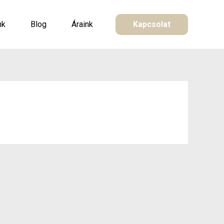
nk
Blog
Áraink
Kapcsolat